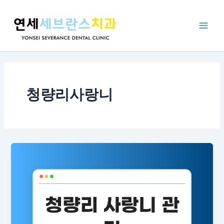
콘
Main
텐
Men
츠
로
건
너
뛰
기
청량리사랑니