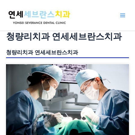
콘
Main
텐
Men
츠
로
건
청량리치과 연세세브란스치과
너
뛰
청량리치과 연세세브란스치과
기