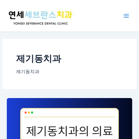
콘
Main
텐
Men
츠
로
건
너
뛰
기
제기동치과
제기동치과