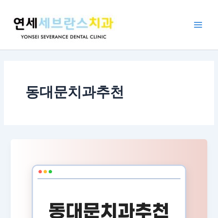
콘
Main
텐
Men
츠
로
건
너
뛰
기
동대문치과추천