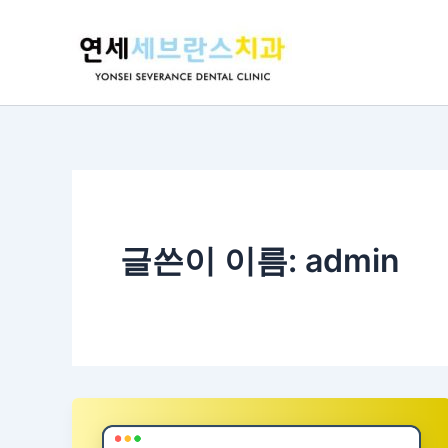
콘
포
텐
스
츠
트
로
페
건
이
너
지
뛰
매
기
김
글쓴이 이름: admin