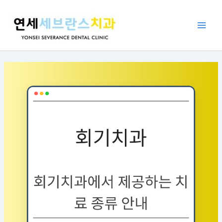
콘
포
Main
텐
스
Men
츠
트
로
탐
건
색
너
뛰
기