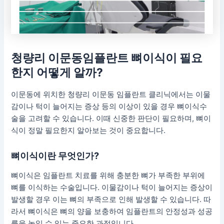
청량리 이문동임플란트 뼈이식이 필요
한지 어떻게 알까?
이문동에 위치한 청량리 이문동 임플란트 클리닉에서는 이물
감이나 턱이 늘어지는 증상 등의 이상이 있을 경우 뼈이식수
술을 고려할 수 있습니다. 이때 신중한 판단이 필요하며, 뼈이
식이 정말 필요한지 알아보는 것이 중요합니다.
뼈이식이란 무엇인가?
뼈이식은 임플란트 치료를 위해 충분한 뼈가 부족한 부위에
뼈를 이식하는 수술입니다. 이물감이나 턱이 늘어지는 증상이
발생할 경우 이는 뼈의 부족으로 인해 발생할 수 있습니다. 따
라서 뼈이식은 뼈의 양을 보충하여 임플란트의 안정성과 성공
률을 높일 수 있는 중요한 과정입니다.