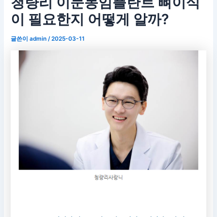
청량리 이문동임플란트 뼈이식
이 필요한지 어떻게 알까?
글쓴이
admin
/
2025-03-11