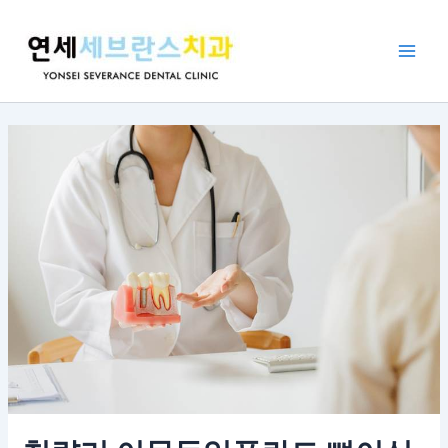
콘
포
Main
텐
스
Men
츠
트
로
탐
건
색
너
뛰
기