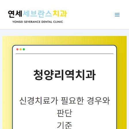
콘
포
Main
텐
스
Men
츠
트
로
탐
건
색
너
뛰
기