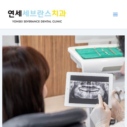
콘
포
Main
텐
스
Men
츠
트
로
탐
건
색
너
뛰
기