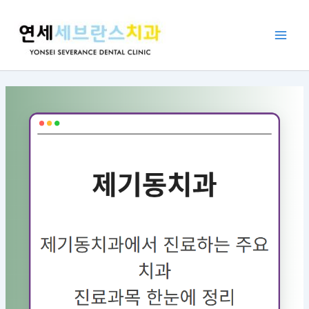
콘
포
Main
텐
스
Men
츠
트
로
탐
건
색
너
뛰
기