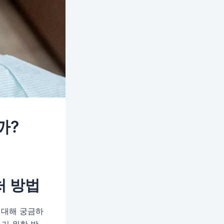
까?
처 방법
 대해 궁금하