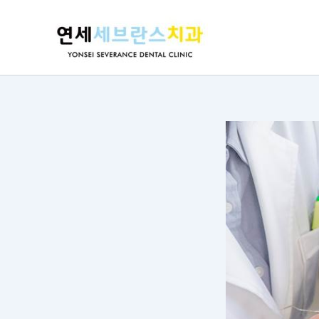
콘
포
텐
스
츠
트
로
탐
건
색
너
뛰
기