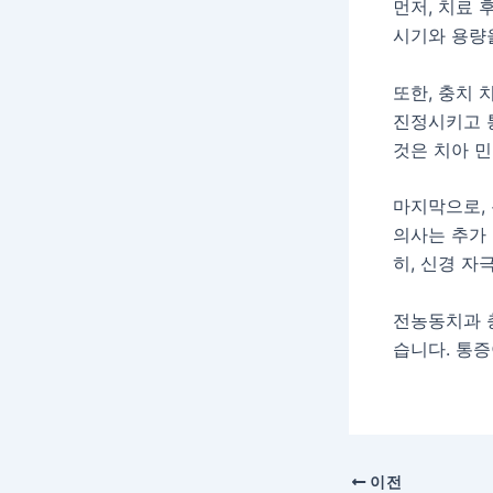
먼저, 치료
시기와 용량
또한, 충치 
진정시키고 통
것은 치아 민
마지막으로,
의사는 추가
히, 신경 자
전농동치과 
습니다. 통증
이전