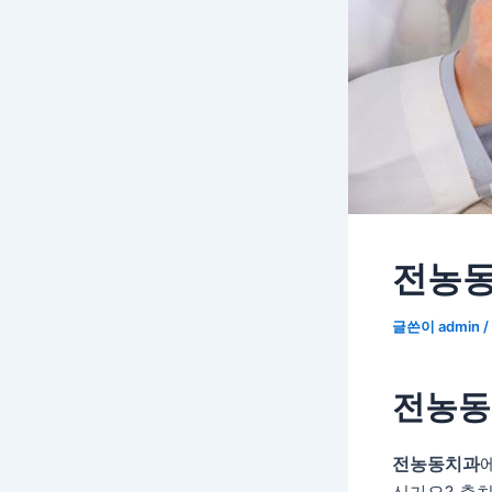
전농동
글쓴이
admin
/
전농동
전농동치과