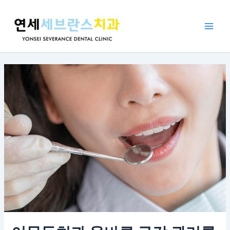
콘
포
Main
텐
스
Men
츠
트
로
탐
건
색
너
뛰
기