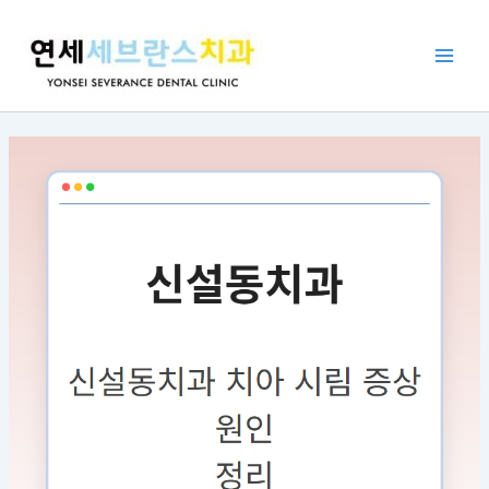
콘
포
Main
텐
스
Men
츠
트
로
탐
건
색
너
뛰
기