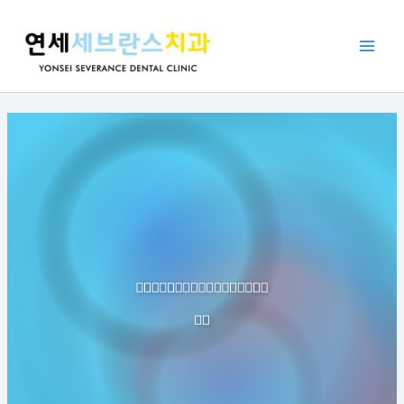
콘
포
Main
텐
스
Men
츠
트
로
탐
건
색
너
뛰
기