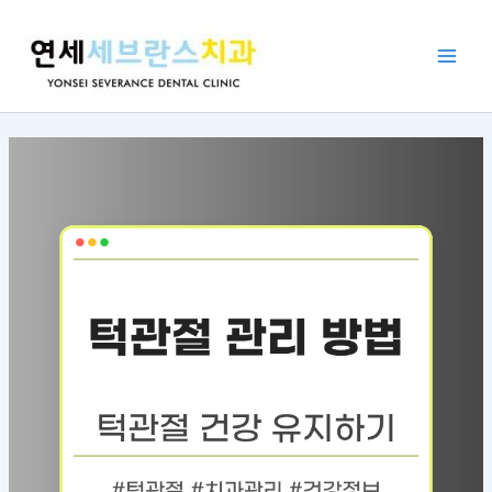
콘
포
Main
텐
스
Men
츠
트
로
탐
건
색
너
뛰
기