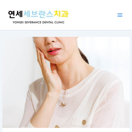
콘
포
Main
텐
스
Men
츠
트
로
탐
건
색
너
뛰
기